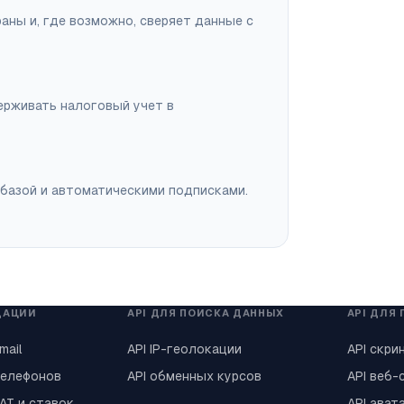
ны и, где возможно, сверяет данные с
ерживать налоговый учет в
 базой и автоматическими подписками.
ДАЦИИ
API ДЛЯ ПОИСКА ДАННЫХ
API ДЛЯ
mail
API IP-геолокации
API скри
телефонов
API обменных курсов
API веб-
VAT и ставок
API ават