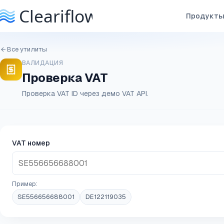
Продукт
Все утилиты
ВАЛИДАЦИЯ
Проверка VAT
Проверка VAT ID через демо VAT API.
VAT номер
Пример:
SE556656688001
DE122119035