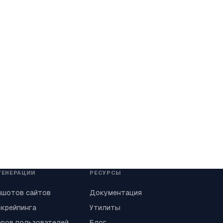
 ГЕНЕРАЦИИ
РЕСУРСЫ
ншотов сайтов
Документация
скрейпинга
Утилиты
аров пользователей
Блог