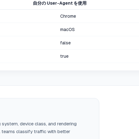
自分の User-Agent を使用
Chrome
macOS
false
true
g system, device class, and rendering
teams classify traffic with better