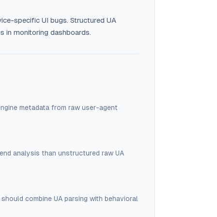
evice-specific UI bugs. Structured UA
ns in monitoring dashboards.
d engine metadata from raw user-agent
rend analysis than unstructured raw UA
on should combine UA parsing with behavioral