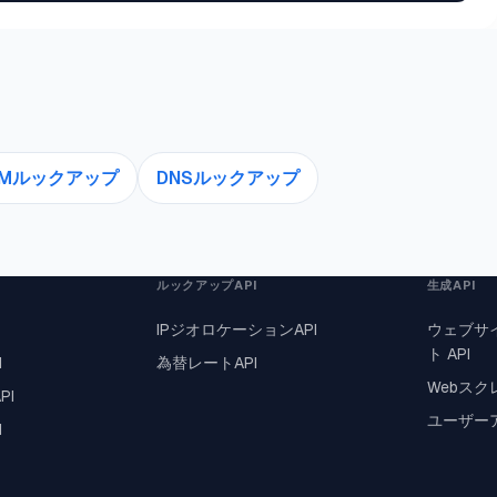
KIMルックアップ
DNSルックアップ
ルックアップAPI
生成API
IPジオロケーションAPI
ウェブサ
ト API
I
為替レートAPI
Webスク
PI
ユーザーア
I