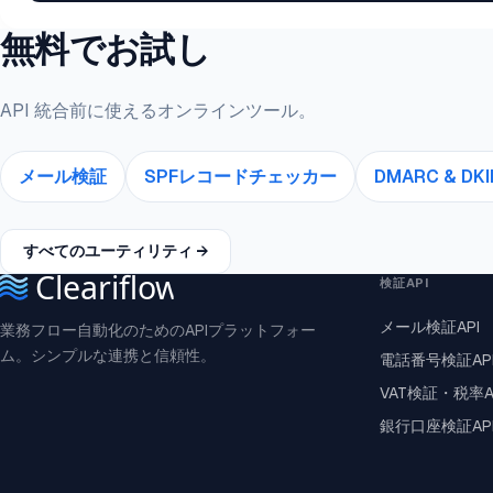
無料でお試し
API 統合前に使えるオンラインツール。
メール検証
SPFレコードチェッカー
DMARC & D
すべてのユーティリティ →
検証API
メール検証API
業務フロー自動化のためのAPIプラットフォー
ム。シンプルな連携と信頼性。
電話番号検証AP
VAT検証・税率A
銀行口座検証AP