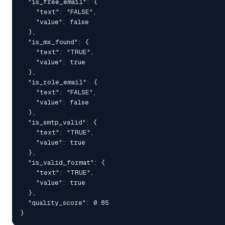
  "is_free_email": {

    "text": "FALSE",

    "value": false

  },

  "is_mx_found": {

    "text": "TRUE",

    "value": true

  },

  "is_role_email": {

    "text": "FALSE",

    "value": false

  },

  "is_smtp_valid": {

    "text": "TRUE",

    "value": true

  },

  "is_valid_format": {

    "text": "TRUE",

    "value": true

  },

  "quality_score": 0.85

}