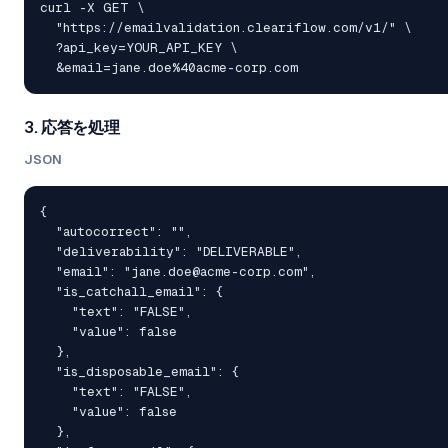
curl -X GET \

  "https://emailvalidation.cleariflow.com/v1/" \

  ?api_key=YOUR_API_KEY \

  &email=jane.doe%40acme-corp.com
3. 応答を処理
JSON
{

  "autocorrect": "",

  "deliverability": "DELIVERABLE",

  "email": "jane.doe@acme-corp.com",

  "is_catchall_email": {

    "text": "FALSE",

    "value": false

  },

  "is_disposable_email": {

    "text": "FALSE",

    "value": false

  },
