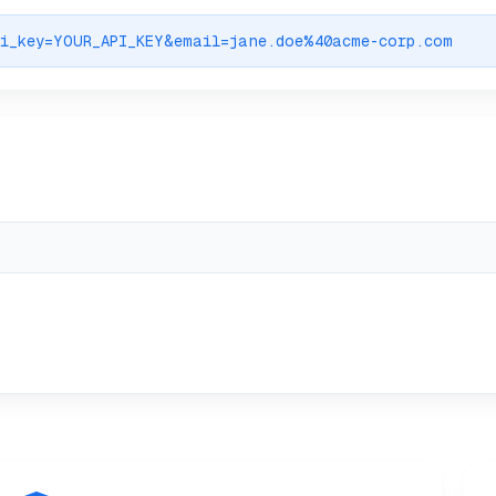
pi_key=YOUR_API_KEY&email=jane.doe%40acme-corp.com