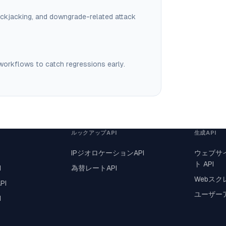
ickjacking, and downgrade-related attack
g workflows to catch regressions early.
ルックアップAPI
生成API
IPジオロケーションAPI
ウェブサ
ト API
I
為替レートAPI
Webスク
PI
ユーザーア
I