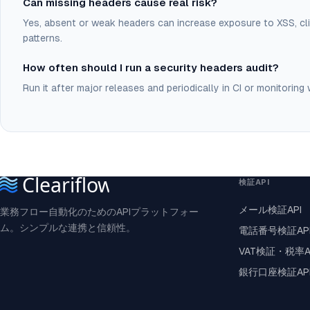
Can missing headers cause real risk?
Yes, absent or weak headers can increase exposure to XSS, cl
patterns.
How often should I run a security headers audit?
Run it after major releases and periodically in CI or monitorin
検証API
メール検証API
業務フロー自動化のためのAPIプラットフォー
ム。シンプルな連携と信頼性。
電話番号検証AP
VAT検証・税率A
銀行口座検証AP