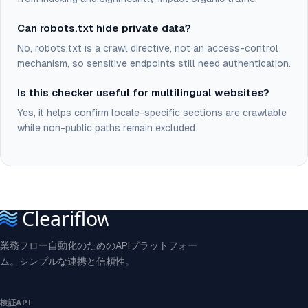
Can robots.txt hide private data?
No, robots.txt is a crawl directive, not an access-control
mechanism, so sensitive endpoints still need authentication.
Is this checker useful for multilingual websites?
Yes, it helps confirm locale-specific sections are crawlable
while non-public paths remain excluded.
業務フロー自動化のためのAPIプラットフォー
ム。シンプルな連携と信頼性。
検証API