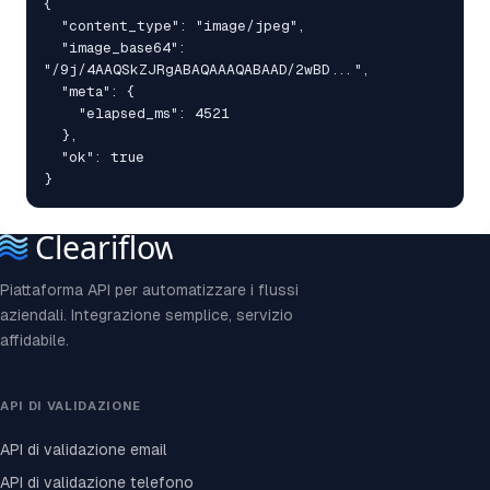
{

  "content_type": "image/jpeg",

  "image_base64": 
"/9j/4AAQSkZJRgABAQAAAQABAAD/2wBD...",

  "meta": {

    "elapsed_ms": 4521

  },

  "ok": true

}
Piattaforma API per automatizzare i flussi
aziendali. Integrazione semplice, servizio
affidabile.
API DI VALIDAZIONE
API di validazione email
API di validazione telefono