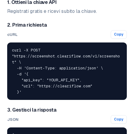
1. Ottieni la chiave API
Registrati gratis e ricevi subito la chiave.
2. Prima richiesta
cURL
Copy
curl -X POST 
"https://screenshot.cleariflow.com/v1/screensho
t" \

  -H 'Content-Type: application/json' \

  -d '{

    "api_key": "YOUR_API_KEY",

    "url": "https://cleariflow.com"

  }'
3. Gestisci la risposta
JSON
Copy