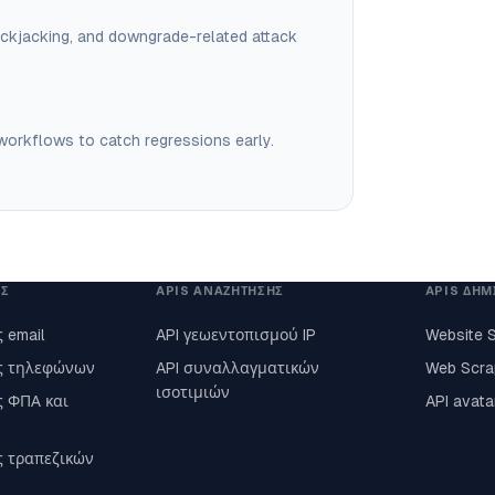
ickjacking, and downgrade-related attack
g workflows to catch regressions early.
ΗΣ
APIS ΑΝΑΖΉΤΗΣΗΣ
APIS ΔΗΜ
 email
API γεωεντοπισμού IP
Website 
ς τηλεφώνων
API συναλλαγματικών
Web Scra
ισοτιμιών
ς ΦΠΑ και
API avat
ς τραπεζικών