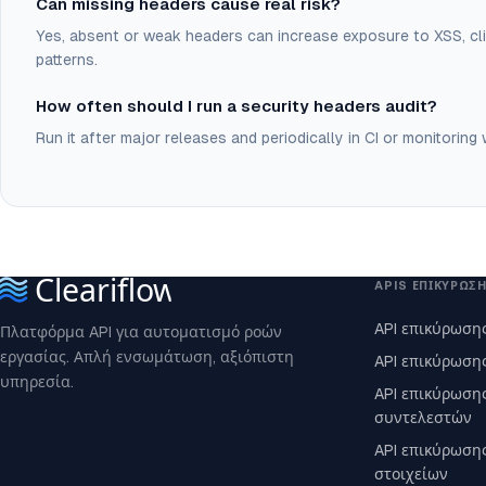
Can missing headers cause real risk?
Yes, absent or weak headers can increase exposure to XSS, cl
patterns.
How often should I run a security headers audit?
Run it after major releases and periodically in CI or monitorin
APIS ΕΠΙΚΎΡΩΣ
API επικύρωσης
Πλατφόρμα API για αυτοματισμό ροών
εργασίας. Απλή ενσωμάτωση, αξιόπιστη
API επικύρωση
υπηρεσία.
API επικύρωση
συντελεστών
API επικύρωση
στοιχείων