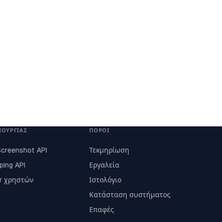
ΙΟΥΡΓΊΑΣ
ΠΌΡΟΙ
Screenshot API
Τεκμηρίωση
ping API
Εργαλεία
ar χρηστών
Ιστολόγιο
Κατάσταση συστήματος
Επαφές