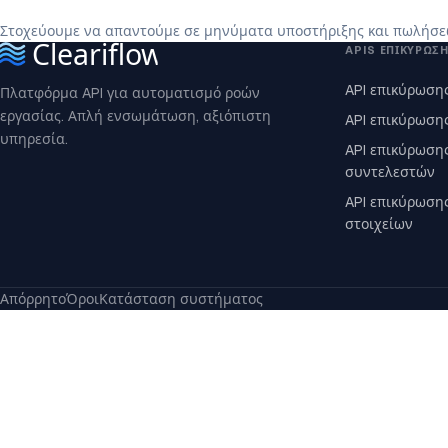
Στοχεύουμε να απαντούμε σε μηνύματα υποστήριξης και πωλήσεω
APIS ΕΠΙΚΎΡΩΣ
API επικύρωσης
Πλατφόρμα API για αυτοματισμό ροών
εργασίας. Απλή ενσωμάτωση, αξιόπιστη
API επικύρωση
υπηρεσία.
API επικύρωση
συντελεστών
API επικύρωση
στοιχείων
Απόρρητο
Όροι
Κατάσταση συστήματος