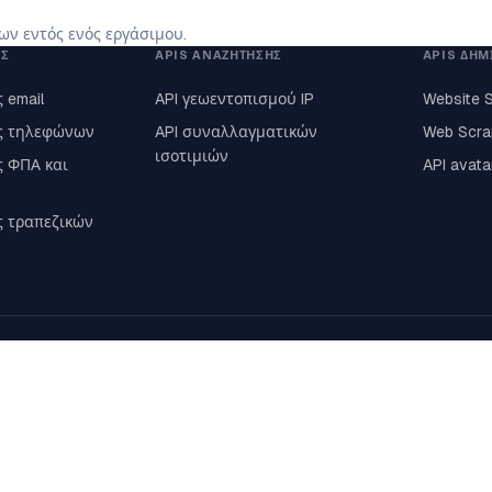
ν εντός ενός εργάσιμου.
ΗΣ
APIS ΑΝΑΖΉΤΗΣΗΣ
APIS ΔΗΜ
 email
API γεωεντοπισμού IP
Website 
ς τηλεφώνων
API συναλλαγματικών
Web Scra
ισοτιμιών
ς ΦΠΑ και
API avat
ς τραπεζικών