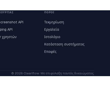
ΙΟΥΡΓΊΑΣ
ΠΌΡΟΙ
Screenshot API
Τεκμηρίωση
ping API
Εργαλεία
ar χρηστών
Ιστολόγιο
Κατάσταση συστήματος
Επαφές
© 2026 Cleariflow. Με επιφύλαξη παντός δικαιώματος.