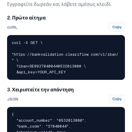
Εγγραφείτε δωρεάν και λάβετε αμέσως κλειδί.
2. Πρώτο αίτημα
cURL
Copy
curl -X GET \

"https://bankvalidation.cleariflow.com/v1/iban/
" \

  ?iban=DE89370400440532013000 \

  &api_key=YOUR_API_KEY
3. Χειριστείτε την απάντηση
JSON
Copy
{

  "account_number": "0532013000",

  "bank_code": "37040044",
