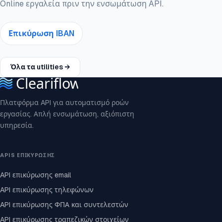
Online εργαλεία πριν την ενσωμάτωση API.
Επικύρωση IBAN
Όλα τα utilities →
Πλατφόρμα API για αυτοματισμό ροών
εργασίας. Απλή ενσωμάτωση, αξιόπιστη
υπηρεσία.
APIS ΕΠΙΚΎΡΩΣΗΣ
API επικύρωσης email
API επικύρωσης τηλεφώνων
API επικύρωσης ΦΠΑ και συντελεστών
API επικύρωσης τραπεζικών στοιχείων