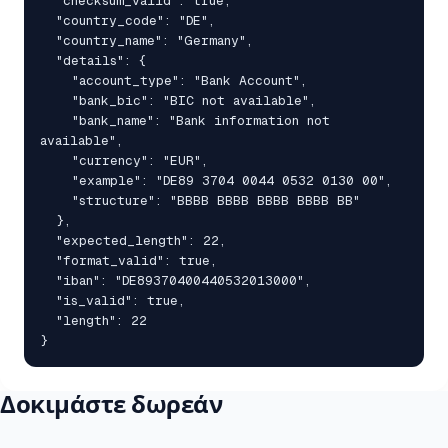
  "checksum_valid": true,

  "country_code": "DE",

  "country_name": "Germany",

  "details": {

    "account_type": "Bank Account",

    "bank_bic": "BIC not available",

    "bank_name": "Bank information not 
available",

    "currency": "EUR",

    "example": "DE89 3704 0044 0532 0130 00",

    "structure": "BBBB BBBB BBBB BBBB BB"

  },

  "expected_length": 22,

  "format_valid": true,

  "iban": "DE89370400440532013000",

  "is_valid": true,

  "length": 22

}
Δοκιμάστε δωρεάν