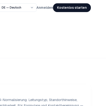
Kostenlos starten
Anmelden
64-Normalisierung. Leitungstyp, Standorthinweise,
eichbarkeit. Für Formulare und Kontaktbereinigung —