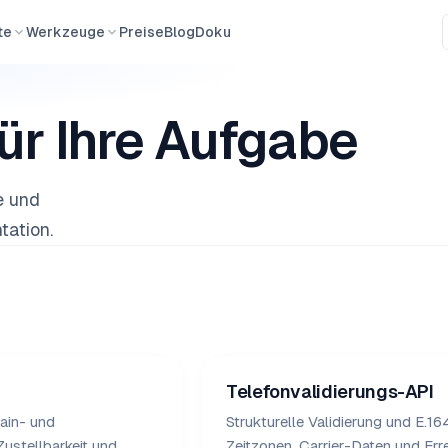
te
Werkzeuge
Preise
Blog
Doku
ür Ihre Aufgabe
e und
tation.
Telefonvalidierungs-API
ain- und
Strukturelle Validierung und E.1
ustellbarkeit und
Zeitzonen, Carrier-Daten und Err