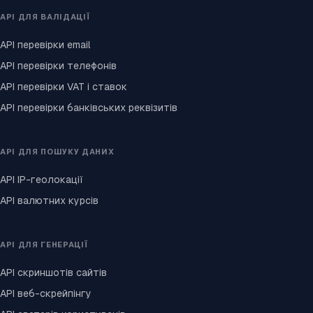
API ДЛЯ ВАЛІДАЦІЇ
API перевірки email
API перевірки телефонів
API перевірки VAT і ставок
API перевірки банківських реквізитів
API ДЛЯ ПОШУКУ ДАНИХ
API IP-геолокації
API валютних курсів
API ДЛЯ ГЕНЕРАЦІЇ
API скриншотів сайтів
API веб-скрейпінгу