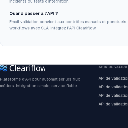
incidents ou tests d’intégration.
Quand passer à l’API ?
Email validation convient aux contrôles manuels et ponctuels.
workflows avec SLA, intégrez l’API Cleariflow.
APIS DE VALID
API de validatio
Plateforme d’API pour automatiser les flux
métiers. Intégration simple, service fiable.
API de validati
API de validati
API de validati