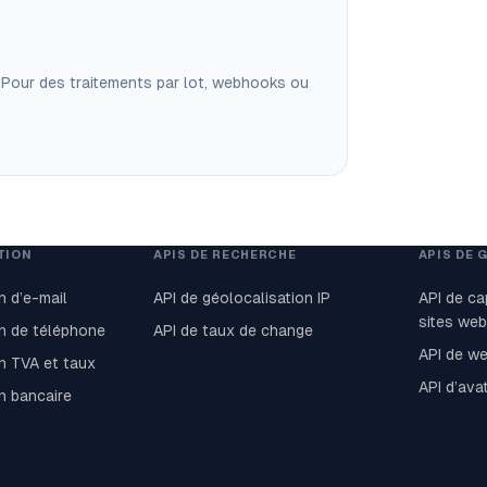
 Pour des traitements par lot, webhooks ou
ATION
APIS DE RECHERCHE
APIS DE 
n d’e-mail
API de géolocalisation IP
API de ca
sites web
on de téléphone
API de taux de change
API de we
on TVA et taux
API d’avat
on bancaire