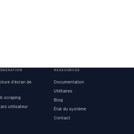
GÉNÉRATION
RESSOURCES
pture d'écran de
Documentation
Utilitaires
b scraping
Blog
ars utilisateur
État du système
Contact