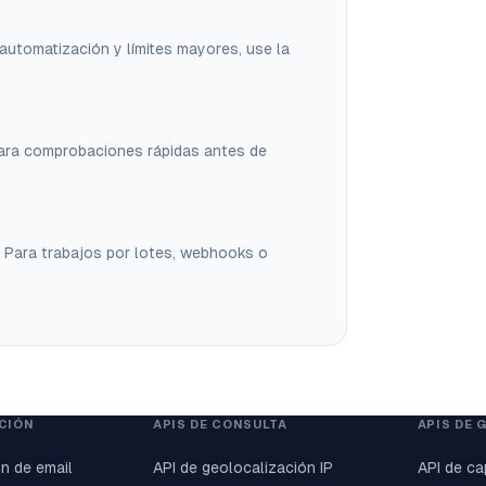
a automatización y límites mayores, use la
ara comprobaciones rápidas antes de
. Para trabajos por lotes, webhooks o
ACIÓN
APIS DE CONSULTA
APIS DE 
ón de email
API de geolocalización IP
API de ca